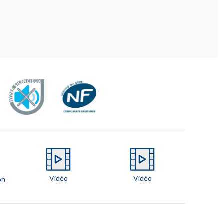
Vidéo
Vidéo
on