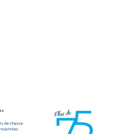
es
s de chasse
encastrées