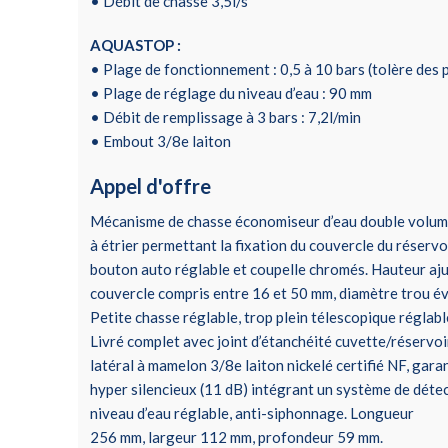
• Débit de chasse 3,5l/s
AQUASTOP :
• Plage de fonctionnement : 0,5 à 10 bars (tolère des p
• Plage de réglage du niveau d’eau : 90 mm
• Débit de remplissage à 3 bars : 7,2l/min
• Embout 3/8e laiton
Appel d'offre
Mécanisme de chasse économiseur d’eau double volume
à étrier permettant la fixation du couvercle du réserv
bouton auto réglable et coupelle chromés. Hauteur aj
couvercle compris entre 16 et 50 mm, diamètre trou é
Petite chasse réglable, trop plein télescopique réglabl
Livré complet avec joint d’étanchéité cuvette/réservoir
latéral à mamelon 3/8e laiton nickelé certifié NF, gara
hyper silencieux (11 dB) intégrant un système de détec
niveau d’eau réglable, anti-siphonnage. Longueur
256 mm, largeur 112 mm, profondeur 59 mm.