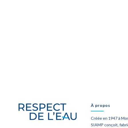
À propos
Créée en 1947 à Mo
SIAMP conçoit, fabr