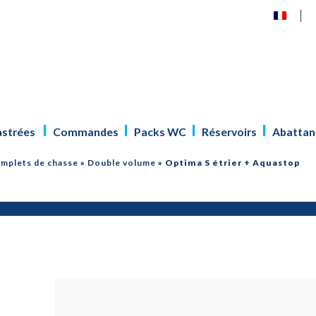
astrées
Commandes
Packs WC
Réservoirs
Abattan
mplets de chasse
»
Double volume
»
Optima S étrier + Aquastop