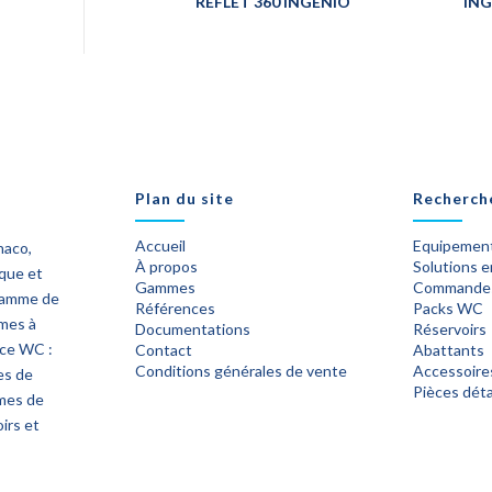
REFLET 360 INGENIO
ING
Plan du site
Recherch
Accueil
Equipement
naco,
À propos
Solutions 
ique et
Gammes
Commande
 gamme de
Références
Packs WC
èmes à
Documentations
Réservoirs
ace WC :
Contact
Abattants
Conditions générales de vente
Accessoire
es de
Pièces dét
mes de
irs et