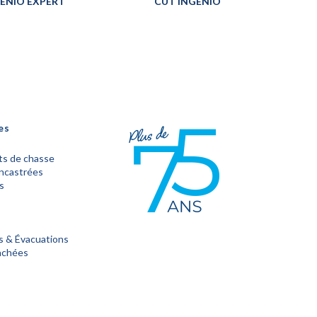
ENIO EXPERT
CUT INGENIO
es
s de chasse
encastrées
s
s & Évacuations
achées