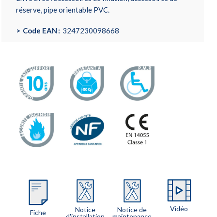
réserve, pipe orientable PVC.
Code EAN
3247230098668
Vidéo
Notice
Notice de
Fiche
d'installation
maintenance