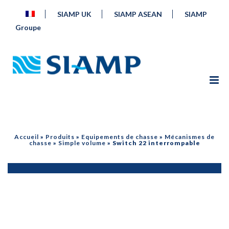
SIAMP UK
SIAMP ASEAN
SIAMP
Groupe
Accueil
»
Produits
»
Equipements de chasse
»
Mécanismes de
chasse
»
Simple volume
»
Switch 22 interrompable