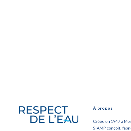
À propos
Créée en 1947 à Mo
SIAMP conçoit, fabr