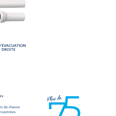
D'ÉVACUATION
DROITE
es
s de chasse
encastrées