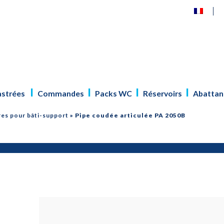
astrées
Commandes
Packs WC
Réservoirs
Abattan
es pour bâti-support
»
Pipe coudée articulée PA 2050B