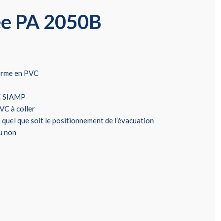
ée PA 2050B
forme en PVC
WC SIAMP
VC à coller
quel que soit le positionnement de l’évacuation
u non