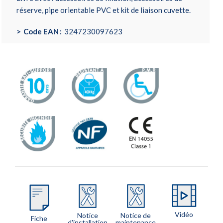
réserve, pipe orientable PVC et kit de liaison cuvette.
Code EAN
3247230097623
Vidéo
Notice
Notice de
Fiche
d'installation
maintenance