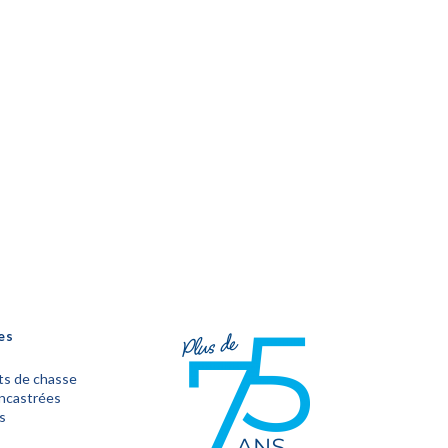
es
s de chasse
encastrées
s