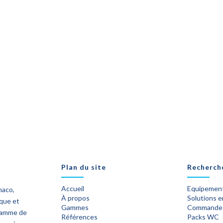
Plan du site
Recherch
Accueil
Equipement
naco,
À propos
Solutions 
ique et
Gammes
Commande
 gamme de
Références
Packs WC