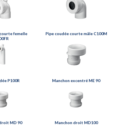
courte femelle
Pipe coudée courte mâle C100M
00FR
udée P100R
Manchon excentré ME 90
droit MD 90
Manchon droit MD100