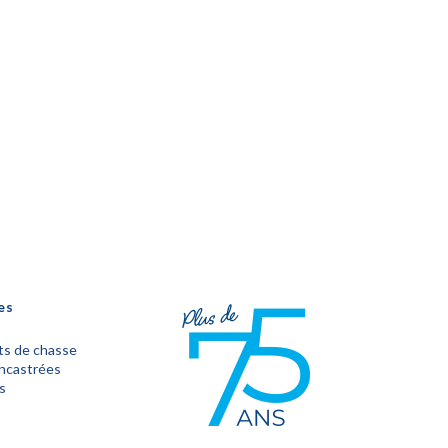
es
s de chasse
encastrées
s