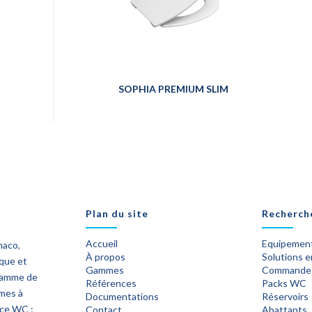
SOPHIA PREMIUM SLIM
Plan du site
Recherch
Accueil
Equipement
naco,
À propos
Solutions 
ique et
Gammes
Commande
 gamme de
Références
Packs WC
èmes à
Documentations
Réservoirs
ace WC :
Contact
Abattants