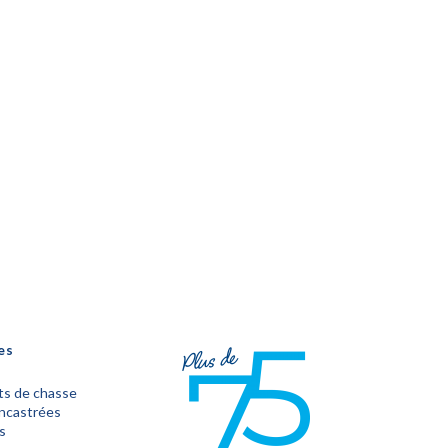
es
s de chasse
encastrées
s