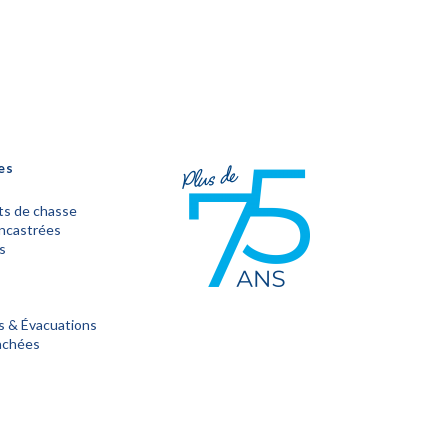
es
s de chasse
encastrées
s
s & Évacuations
achées