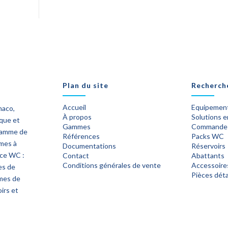
Plan du site
Recherch
Accueil
Equipement
naco,
À propos
Solutions 
ique et
Gammes
Commande
 gamme de
Références
Packs WC
èmes à
Documentations
Réservoirs
ace WC :
Contact
Abattants
Conditions générales de vente
Accessoire
es de
Pièces dét
mes de
irs et