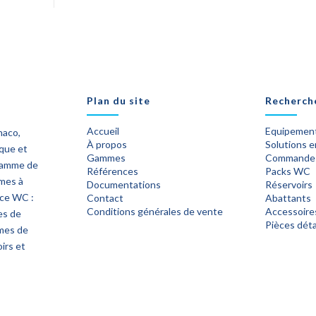
Plan du site
Recherch
Accueil
Equipement
naco,
À propos
Solutions 
ique et
Gammes
Commande
 gamme de
Références
Packs WC
èmes à
Documentations
Réservoirs
ace WC :
Contact
Abattants
Conditions générales de vente
Accessoire
es de
Pièces dét
mes de
irs et