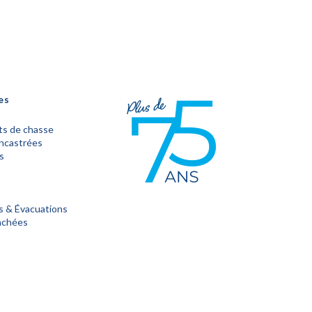
es
s de chasse
encastrées
s
s & Évacuations
achées