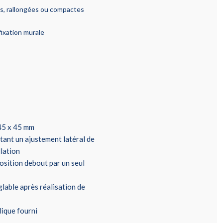
ds, rallongées ou compactes
fixation murale
 45 x 45 mm
tant un ajustement latéral de
llation
position debout par un seul
glable après réalisation de
lique fourni