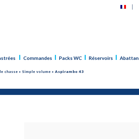
astrées
Commandes
Packs WC
Réservoirs
Abattan
e chasse
»
Simple volume
»
Aspirambo 43