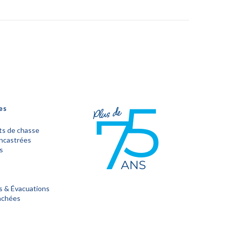
es
s de chasse
encastrées
s
s & Évacuations
achées