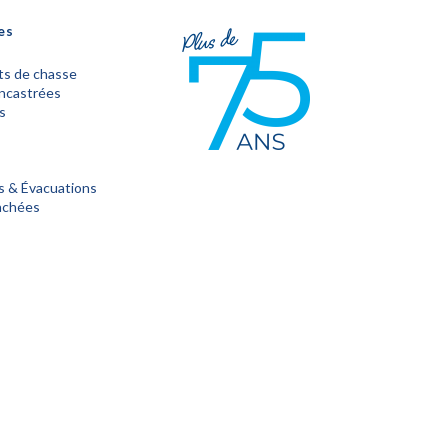
es
s de chasse
encastrées
s
s & Évacuations
achées