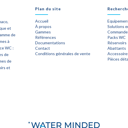
Plan du site
Recherch
Accueil
Equipement
naco,
À propos
Solutions 
ique et
Gammes
Commande
 gamme de
Références
Packs WC
èmes à
Documentations
Réservoirs
ace WC :
Contact
Abattants
Conditions générales de vente
Accessoire
es de
Pièces dét
mes de
irs et